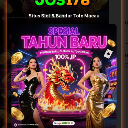
Situs Slot & Bandar Toto Macau
Q
Open
media
5
in
modal
G