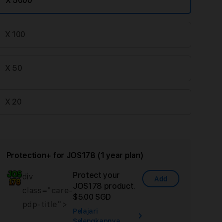
X 5000
X 100
X 50
X 20
Protection+ for JOS178 (1 year plan)
Protect your
Add
div
Add
JOS178 product.
Apple
class="care-
$5.00 SGD
Care
pdp-title">
Pelajari
Selengkapnya