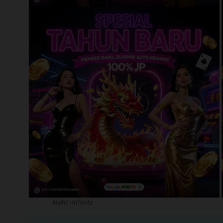
Open
media
6
in
modal
Open
of
NaN
/
-Infinity
media
8