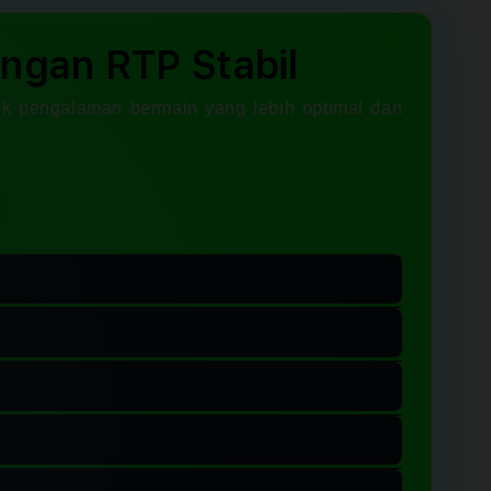
engan RTP Stabil
ntuk pengalaman bermain yang lebih optimal dan
a.