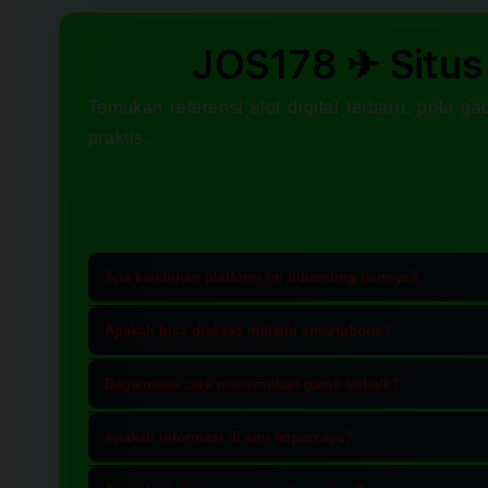
in
modal
JOS178 ✈ Situs 
Temukan referensi slot digital terbaru, pola 
praktis.
Apa kelebihan platform ini dibanding lainnya?
Platform ini menawarkan informasi yang lebi
Apakah bisa diakses melalui smartphone?
Ya, platform ini sudah optimal digunakan di 
Bagaimana cara menemukan game terbaik?
Gunakan fitur kategori dan rekomendasi yan
Apakah informasi di sini terpercaya?
Informasi disusun dari berbagai sumber terper